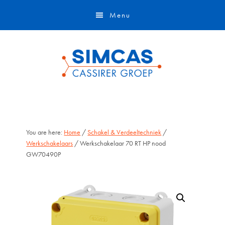
Door
Skip
Menu
naar
to
de
footer
hoofd
inhoud
You are here:
Home
/
Schakel & Verdeeltechniek
/
Werkschakelaars
/ Werkschakelaar 70 RT HP nood
GW70490P