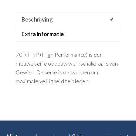
Beschrijving
Extra informatie
70 RT HP (High Performance) is een
nieuwe serie opbouw werkschakelaars van
Gewiss. De serie is ontworpen om
maximale veiligheid te bieden.
Footer