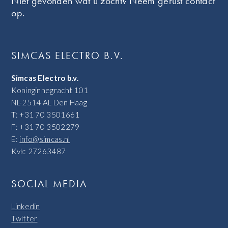
Niet gevonden wat u zocht? Neem gerust contact
op.
SIMCAS ELECTRO B.V.
Simcas Electro b.v.
Koninginnegracht 101
NL-2514 AL Den Haag
T: +31 70 3501661
F: +31 70 3502279
E:
info@simcas.nl
Kvk: 27263487
SOCIAL MEDIA
Linkedin
Twitter