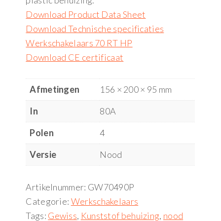
plastic behuizing.
Download Product Data Sheet
Download Technische specificaties
Werkschakelaars 70 RT HP
Download CE certificaat
Afmetingen
156 × 200 × 95 mm
In
80A
Polen
4
Versie
Nood
Artikelnummer:
GW70490P
Categorie:
Werkschakelaars
Tags:
Gewiss
,
Kunststof behuizing
,
nood