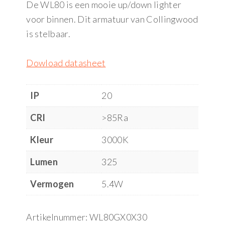
De WL80 is een mooie up/down lighter
voor binnen. Dit armatuur van Collingwood
is stelbaar.
Dowload datasheet
IP
20
CRI
>85Ra
Kleur
3000K
Lumen
325
Vermogen
5.4W
Artikelnummer:
WL80GX0X30