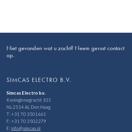
Footer
Niet gevonden wat u zocht? Neem gerust contact
op.
SIMCAS ELECTRO B.V.
Simcas Electro b.v.
Koninginnegracht 101
NL-2514 AL Den Haag
T: +31 70 3501661
F: +31 70 3502279
E:
info@simcas.nl