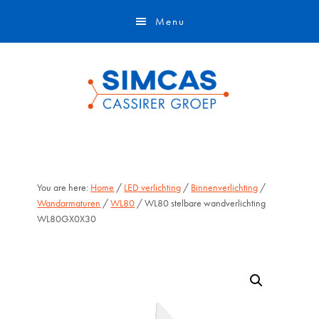
Door
Skip
Menu
naar
to
de
footer
hoofd
inhoud
You are here:
Home
/
LED verlichting
/
Binnenverlichting
/
Wandarmaturen
/
WL80
/ WL80 stelbare wandverlichting
WL80GX0X30