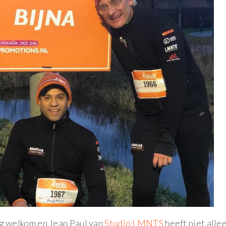
g welkom en Jean Paul van
Studio LMNTS
heeft niet alle