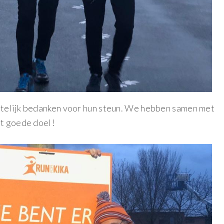
rtelijk bedanken voor hun steun. We hebben samen met
et goede doel!