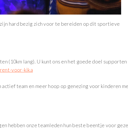
jn hard bezig zich voor te bereiden op dit sportieve
tten (10km lang). U kunt ons en het goede doel supporten
rent-voor-kika
 actief team en meer hoop op genezing voor kinderen m
egen hebben onze teamleden hun beste beentje voor gez