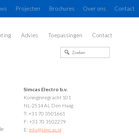
uws
Projecten
Brochures
Over ons
Contact
hting
Advies
Toepassingen
Contact
Zoeken
Primaire
Simcas Electro b.v.
Koninginnegracht 101
Sidebar
NL-2514 AL Den Haag
T: +31 70 3501661
F: +31 70 3502279
de
E:
info@simcas.nl