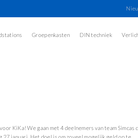
Nie
dstations
Groepenkasten
DIN techniek
Verlic
voor KiKa! We gaan met 4 deelnemers van team Simcas 
 27 januari. Het doel is om zoveel mogelijk geld op te