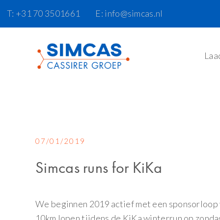
Door
Spring
Skip
T: +31 70 3501661
E: info@simcas.nl
naar
naar
to
de
de
footer
hoofd
eerste
Laa
inhoud
sidebar
07/01/2019
Simcas runs for KiKa
We beginnen 2019 actief met een sponsorloop 
10km lopen tijdens de KiKa winterrun op zondag