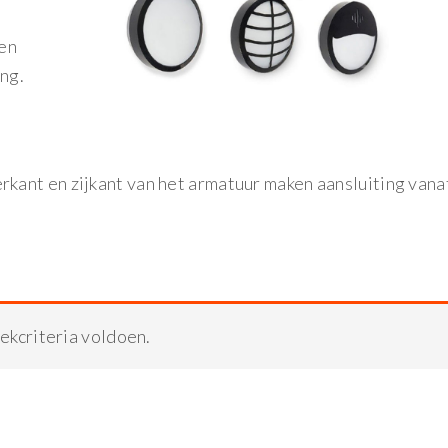
een
ng.
ant en zijkant van het armatuur maken aansluiting vana
ekcriteria voldoen.