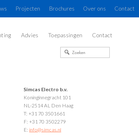
uws
Projecten
Brochures
Over ons
Contact
hting
Advies
Toepassingen
Contact
Zoeken
Primaire
Simcas Electro b.v.
Koninginnegracht 101
Sidebar
NL-2514 AL Den Haag
T: +31 70 3501661
F: +31 70 3502279
E:
info@simcas.nl