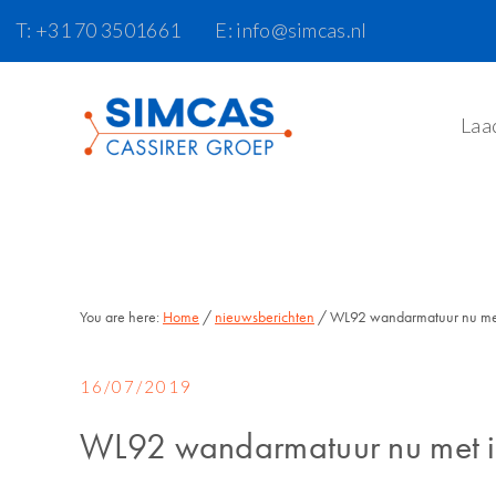
Door
Spring
Skip
T: +31 70 3501661
E: info@simcas.nl
naar
naar
to
de
de
footer
hoofd
eerste
Laa
inhoud
sidebar
You are here:
Home
/
nieuwsberichten
/ WL92 wandarmatuur nu met 
16/07/2019
WL92 wandarmatuur nu met in