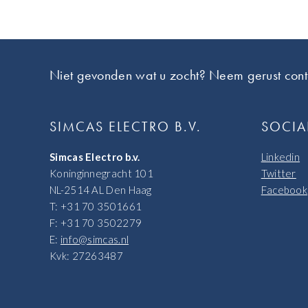
Footer
Niet gevonden wat u zocht? Neem gerust cont
SIMCAS ELECTRO B.V.
SOCIA
Simcas Electro b.v.
Linkedin
Koninginnegracht 101
Twitter
NL-2514 AL Den Haag
Facebook
T: +31 70 3501661
F: +31 70 3502279
E:
info@simcas.nl
Kvk: 27263487