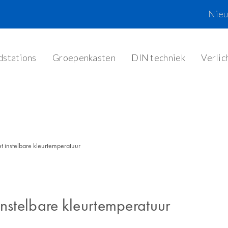
Nie
dstations
Groepenkasten
DIN techniek
Verlic
instelbare kleurtemperatuur
stelbare kleurtemperatuur