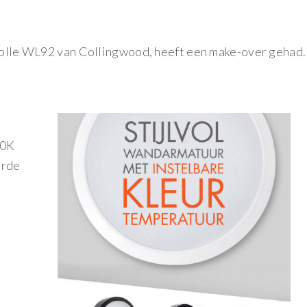
lvolle WL92 van Collingwood, heeft een make-over gehad.
00K
erde