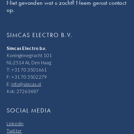
Niet gevonden wat u zocht? Neem gerust contact
op.
SIMCAS ELECTRO B.V.
Simcas Electro b.v.
Koninginnegracht 101
NL-2514 AL Den Haag
T: +31 70 3501661
F: +31 70 3502279
E:
info@simcas.nl
Kvk: 27263487
SOCIAL MEDIA
Linkedin
Twitter