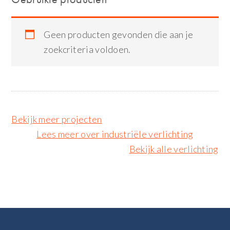
Geen producten gevonden die aan je
zoekcriteria voldoen.
Bekijk meer projecten
Lees meer over industriële verlichting
Bekijk alle verlichting
Footer