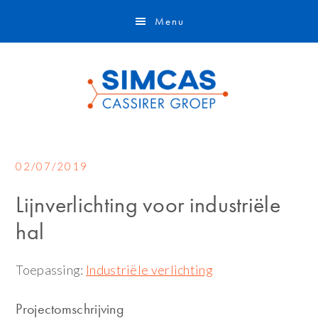
Door
Skip
Menu
naar
to
de
footer
hoofd
inhoud
02/07/2019
Lijnverlichting voor industriële
hal
Toepassing:
Industriële verlichting
Projectomschrijving