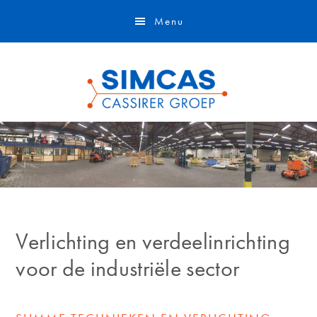
Door
Skip
Menu
naar
to
de
footer
hoofd
inhoud
Verlichting en verdeelinrichting
voor de industriële sector