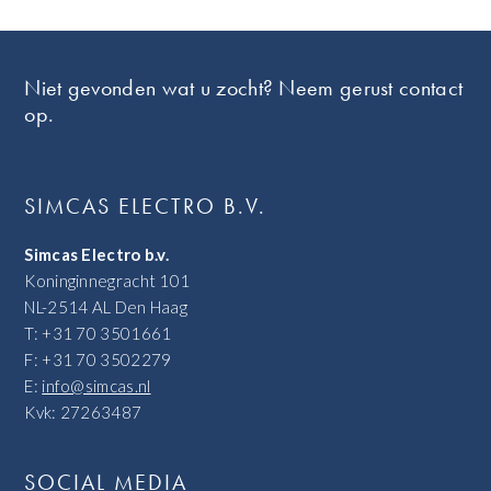
Footer
Niet gevonden wat u zocht? Neem gerust contact
op.
SIMCAS ELECTRO B.V.
Simcas Electro b.v.
Koninginnegracht 101
NL-2514 AL Den Haag
T: +31 70 3501661
F: +31 70 3502279
E:
info@simcas.nl
Kvk: 27263487
SOCIAL MEDIA