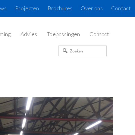
uws
Projecten
Brochures
Over ons
Contact
hting
Advies
Toepassingen
Contact
Zoeken