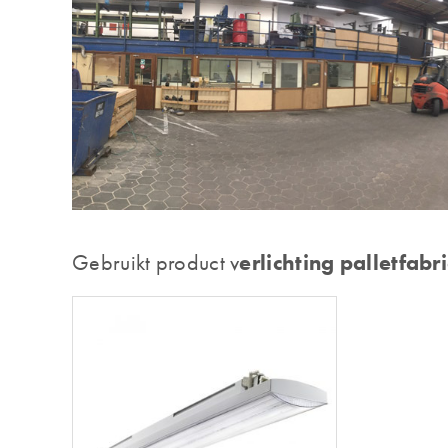
Gebruikt product v
erlichting palletfabr