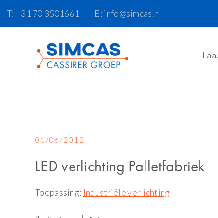
Door
Skip
T: +31 70 3501661
E: info@simcas.nl
naar
to
de
footer
hoofd
Laa
inhoud
01/06/2012
LED verlichting Palletfabriek
Toepassing:
Industriële verlichting