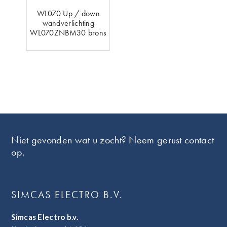
WL070 Up / down
wandverlichting
WL070ZNBM30 brons
Footer
Niet gevonden wat u zocht? Neem gerust contact
op.
SIMCAS ELECTRO B.V.
Simcas Electro b.v.