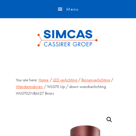
Door
Skip
Menu
naar
to
de
footer
hoofd
inhoud
You are here:
Home
/
LED verlichting
/
Binnenverlichting
/
Wandarmaturen
/ WL070 Up / down wandverlichting
WL070ZNBM27 Brons