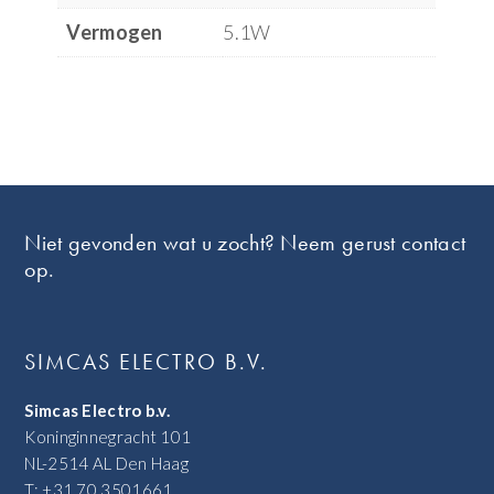
Vermogen
5.1W
Footer
Niet gevonden wat u zocht? Neem gerust contact
op.
SIMCAS ELECTRO B.V.
Simcas Electro b.v.
Koninginnegracht 101
NL-2514 AL Den Haag
T: +31 70 3501661