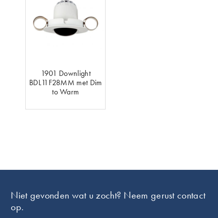
1901 Downlight
BDL11F28MM met Dim
to Warm
Footer
Niet gevonden wat u zocht? Neem gerust contact
op.