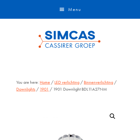
Door
Skip
Menu
naar
to
de
footer
hoofd
inhoud
You are here:
Home
/
LED verlichting
/
Binnenverlichting
/
Downlights
/
1901
/ 1901 Downlight BDL11A27NM