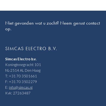
Footer
Niet gevonden wat u zocht? Neem gerust contact
op.
SIMCAS ELECTRO B.V.
Simcas Electro b.v.
Koninginnegracht 101
NL-2514 AL Den Haag
T: +31 70 3501661
F: +31 70 3502279
E:
info@simcas.nl
Kvk: 27263487