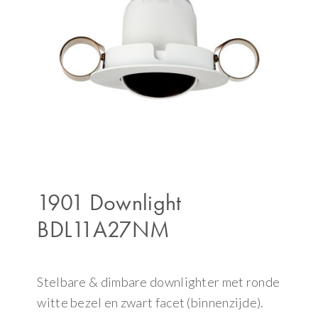
1901 Downlight
BDL11A27NM
Stelbare & dimbare downlighter met ronde
witte bezel en zwart facet (binnenzijde).