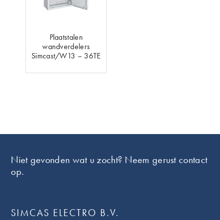
Plaatstalen
wandverdelers
Simcast/W13 – 36TE
Footer
Niet gevonden wat u zocht? Neem gerust contact
op.
SIMCAS ELECTRO B.V.