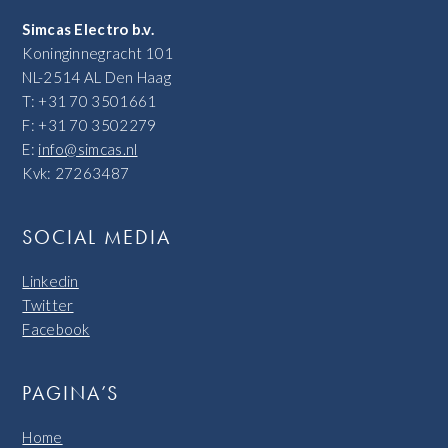
Simcas Electro b.v.
Koninginnegracht 101
NL-2514 AL Den Haag
T: +31 70 3501661
F: +31 70 3502279
E:
info@simcas.nl
Kvk: 27263487
SOCIAL MEDIA
Linkedin
Twitter
Facebook
PAGINA’S
Home