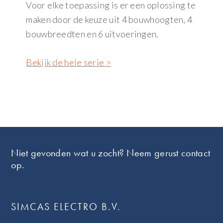
Voor elke toepassing is er een oplossing te
maken door de keuze uit 4 bouwhoogten, 4
bouwbreedten en 6 uitvoeringen.
Bekijk de hele serie >
Footer
Niet gevonden wat u zocht? Neem gerust contact
op.
SIMCAS ELECTRO B.V.