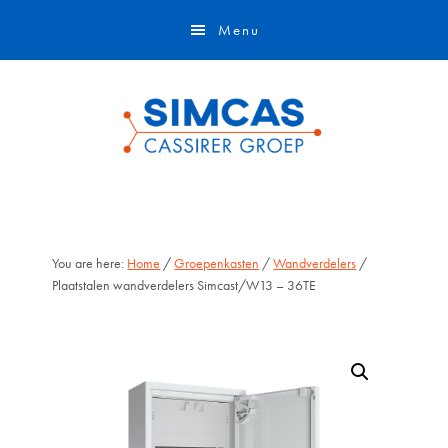
Door
Skip
Menu
naar
to
de
footer
hoofd
inhoud
You are here:
Home
/
Groepenkasten
/
Wandverdelers
/
Plaatstalen wandverdelers Simcast/W13 – 36TE