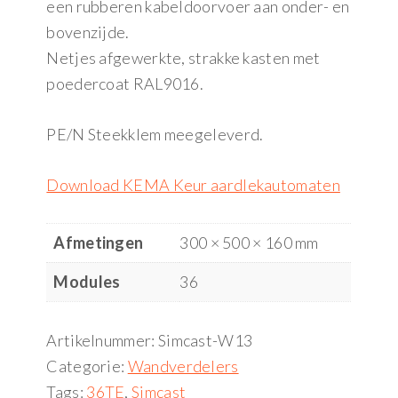
een rubberen kabeldoorvoer aan onder- en
bovenzijde.
Netjes afgewerkte, strakke kasten met
poedercoat RAL9016.
PE/N Steekklem meegeleverd.
Download KEMA Keur aardlekautomaten
Afmetingen
300 × 500 × 160 mm
Modules
36
Artikelnummer:
Simcast-W13
Categorie:
Wandverdelers
Tags:
36TE
,
Simcast