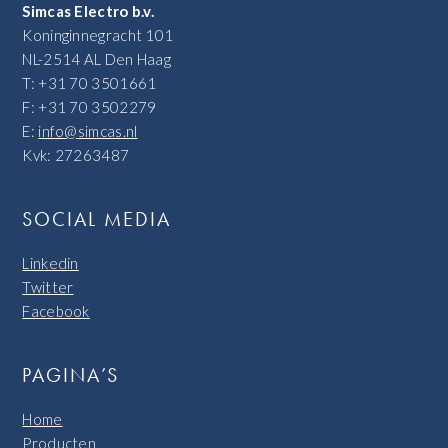
Simcas Electro b.v.
Koninginnegracht 101
NL-2514 AL Den Haag
T: +31 70 3501661
F: +31 70 3502279
E:
info@simcas.nl
Kvk: 27263487
SOCIAL MEDIA
Linkedin
Twitter
Facebook
PAGINA’S
Home
Producten