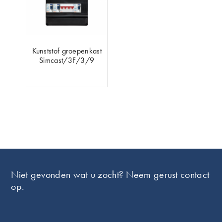
Kunststof groepenkast
Simcast/3F/3/9
Footer
Niet gevonden wat u zocht? Neem gerust contact
op.