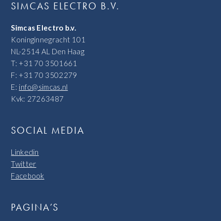
SIMCAS ELECTRO B.V.
Simcas Electro b.v.
Koninginnegracht 101
NL-2514 AL Den Haag
T: +31 70 3501661
F: +31 70 3502279
E:
info@simcas.nl
Kvk: 27263487
SOCIAL MEDIA
Linkedin
Twitter
Facebook
PAGINA’S