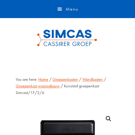
Door
Skip
Menu
naar
to
de
footer
hoofd
inhoud
You are here:
Home
/
Groepenkasten
/
Wandkasten
/
Groepenkast woningbouw
/ Kunststof groepenkast
Simcast/1F/2/6