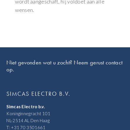
wordt aangeschaft, hij voldoet aan alle
wensen.
Footer
Niet gevonden wat u zocht? Neem gerust contact
op.
SIMCAS ELECTRO B.V.
Simcas Electro b.v.
Koninginnegracht 101
NL-2514 AL Den Haag
T: +31 70 3501661