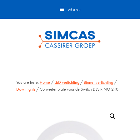
Door
Skip
Menu
naar
to
de
footer
hoofd
inhoud
You are here:
Home
/
LED verlichting
/
Binnenverlichting
/
Downlights
/ Converter plate voor de Switch DLS RING 240