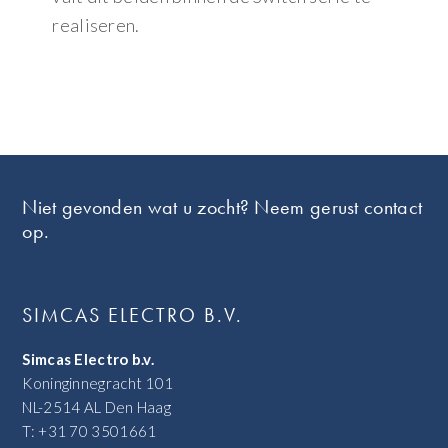
realiseren.
Footer
Niet gevonden wat u zocht? Neem gerust contact
op.
SIMCAS ELECTRO B.V.
Simcas Electro b.v.
Koninginnegracht 101
NL-2514 AL Den Haag
T: +31 70 3501661