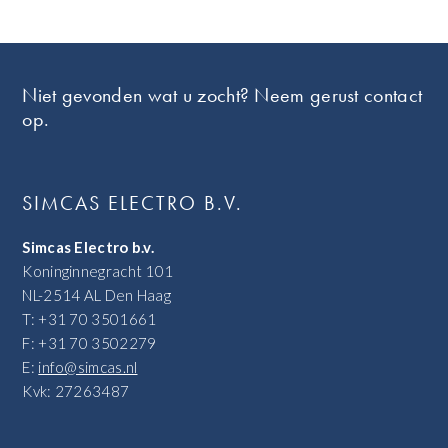
Footer
Niet gevonden wat u zocht? Neem gerust contact
op.
SIMCAS ELECTRO B.V.
Simcas Electro b.v.
Koninginnegracht 101
NL-2514 AL Den Haag
T: +31 70 3501661
F: +31 70 3502279
E:
info@simcas.nl
Kvk: 27263487