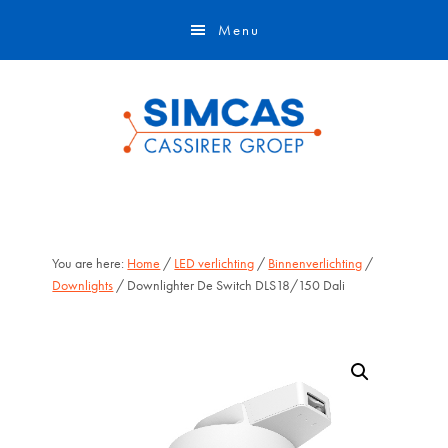
Door
Skip
Menu
naar
to
de
footer
hoofd
inhoud
You are here:
Home
/
LED verlichting
/
Binnenverlichting
/
Downlights
/ Downlighter De Switch DLS18/150 Dali