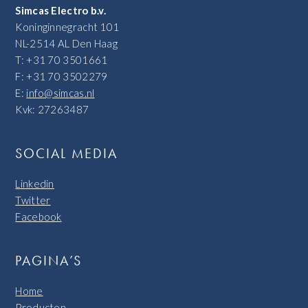
Simcas Electro b.v.
Koninginnegracht 101
NL-2514 AL Den Haag
T: +31 70 3501661
F: +31 70 3502279
E:
info@simcas.nl
Kvk: 27263487
SOCIAL MEDIA
Linkedin
Twitter
Facebook
PAGINA’S
Home
Producten