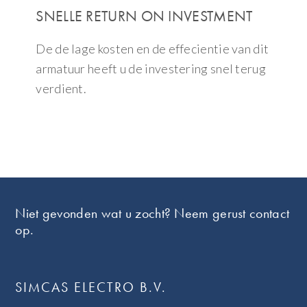
SNELLE RETURN ON INVESTMENT
De de lage kosten en de effecientie van dit
armatuur heeft u de investering snel terug
verdient.
Footer
Niet gevonden wat u zocht? Neem gerust contact
op.
SIMCAS ELECTRO B.V.