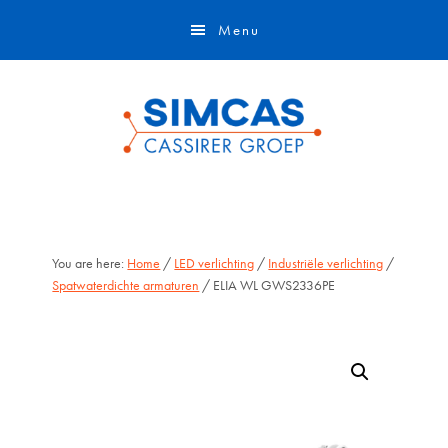
Door
Skip
Menu
naar
to
de
footer
hoofd
inhoud
You are here:
Home
/
LED verlichting
/
Industriële verlichting
/
Spatwaterdichte armaturen
/ ELIA WL GWS2336PE