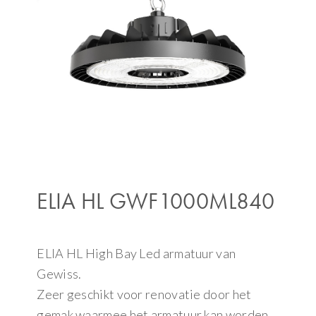
ELIA HL GWF1000ML840
ELIA HL High Bay Led armatuur van
Gewiss.
Zeer geschikt voor renovatie door het
gemak waarmee het armatuur kan worden