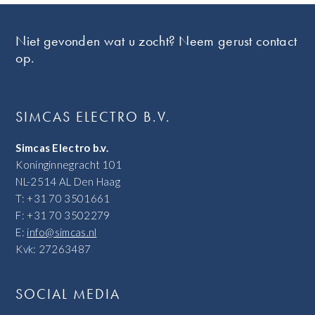
Footer
Niet gevonden wat u zocht? Neem gerust contact
op.
SIMCAS ELECTRO B.V.
Simcas Electro b.v.
Koninginnegracht 101
NL-2514 AL Den Haag
T: +31 70 3501661
F: +31 70 3502279
E:
info@simcas.nl
Kvk: 27263487
SOCIAL MEDIA