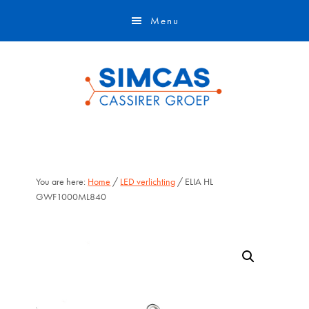
Door
Skip
Menu
naar
to
de
footer
hoofd
inhoud
You are here:
Home
/
LED verlichting
/ ELIA HL
GWF1000ML840