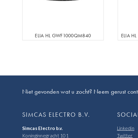
ELIA HL GWF1000QM840
ELIA H
Footer
Niet gevonden wat u zocht? Neem gerust cont
SIMCAS ELECTRO B.V.
SOCIA
Simcas Electro b.v.
Linkedin
Koninginnegracht 101
Twitter