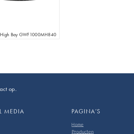
L High Bay GWF1000MH840
act op.
L MEDIA
PAGINA’S
Home
Producten