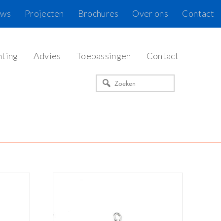
uws
Projecten
Brochures
Over ons
Contact
hting
Advies
Toepassingen
Contact
Zoeken