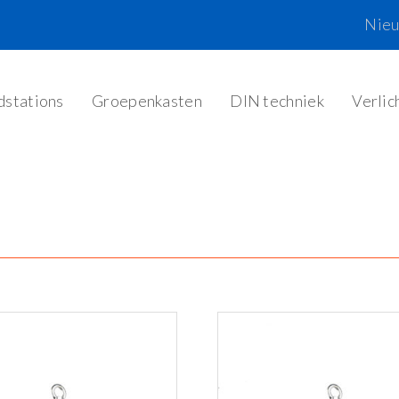
Nie
dstations
Groepenkasten
DIN techniek
Verlic