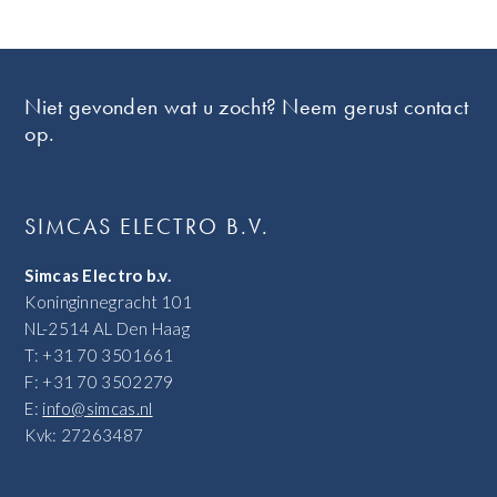
Footer
Niet gevonden wat u zocht? Neem gerust contact
op.
SIMCAS ELECTRO B.V.
Simcas Electro b.v.
Koninginnegracht 101
NL-2514 AL Den Haag
T: +31 70 3501661
F: +31 70 3502279
E:
info@simcas.nl
Kvk: 27263487