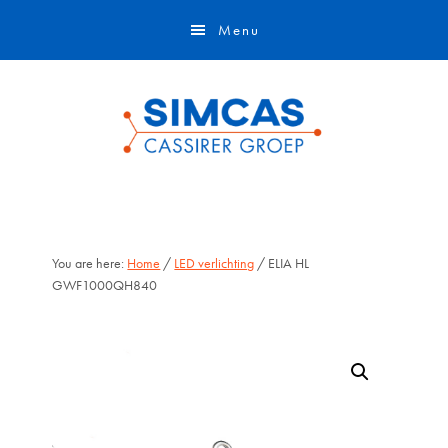
Door
Skip
Menu
naar
to
de
footer
hoofd
inhoud
You are here:
Home
/
LED verlichting
/ ELIA HL
GWF1000QH840