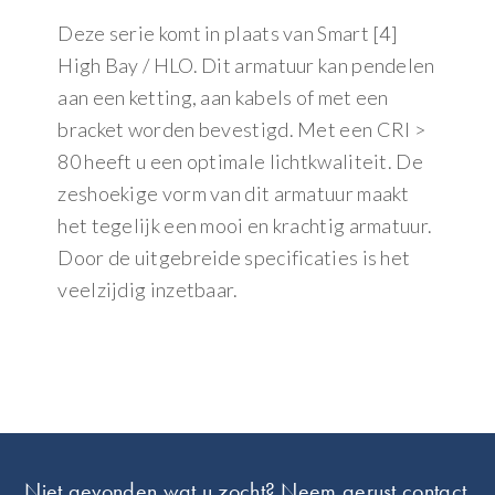
Deze serie komt in plaats van Smart [4]
High Bay / HLO. Dit armatuur kan pendelen
aan een ketting, aan kabels of met een
bracket worden bevestigd. Met een CRI >
80 heeft u een optimale lichtkwaliteit. De
zeshoekige vorm van dit armatuur maakt
het tegelijk een mooi en krachtig armatuur.
Door de uitgebreide specificaties is het
veelzijdig inzetbaar.
Footer
Niet gevonden wat u zocht? Neem gerust contact