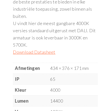
de beste prestaties te bieden in elke
industriële toepassing, zowel binnen als
buiten.
U vindt hier de meest gangbare 4000K
versies standaard uitgerust met DALI. Dit
armatuur is ook leverbaar in 3000K en
5700K.
Download Datasheet
Afmetingen
434 × 376 × 171 mm
IP
65
Kleur
4000
Lumen
14400