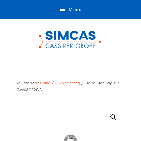
Door
Skip
Menu
naar
to
de
footer
hoofd
inhoud
You are here:
Home
/
LED verlichting
/ Esalite High Bay 30°
GWS6032GD