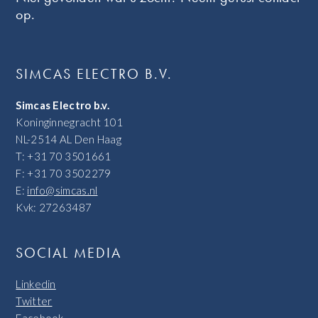
op.
SIMCAS ELECTRO B.V.
Simcas Electro b.v.
Koninginnegracht 101
NL-2514 AL Den Haag
T: +31 70 3501661
F: +31 70 3502279
E:
info@simcas.nl
Kvk: 27263487
SOCIAL MEDIA
Linkedin
Twitter
Facebook