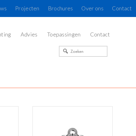
uws
Projecten
Brochures
Over ons
Contact
hting
Advies
Toepassingen
Contact
Zoeken