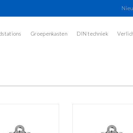
Nie
dstations
Groepenkasten
DIN techniek
Verlic