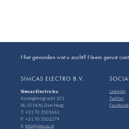
Footer
Niet gevonden wat u zocht? Neem gerust cont
SIMCAS ELECTRO B.V.
SOCIA
Simcas Electro b.v.
Linkedin
Koninginnegracht 101
Twitter
NL-2514 AL Den Haag
Facebook
T: +31 70 3501661
F: +31 70 3502279
E:
info@simcas.nl