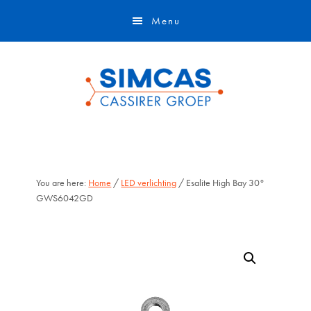
Door
Skip
Menu
naar
to
de
footer
hoofd
inhoud
You are here:
Home
/
LED verlichting
/ Esalite High Bay 30°
GWS6042GD