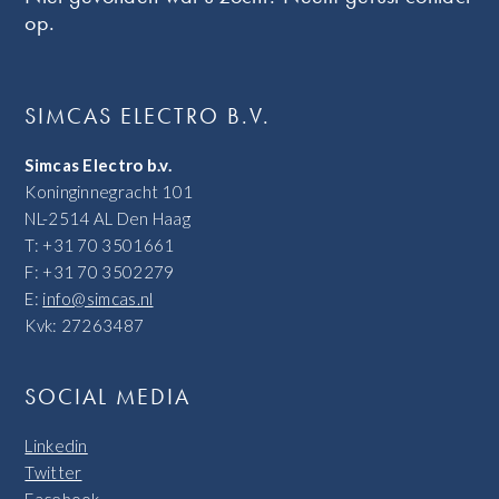
op.
SIMCAS ELECTRO B.V.
Simcas Electro b.v.
Koninginnegracht 101
NL-2514 AL Den Haag
T: +31 70 3501661
F: +31 70 3502279
E:
info@simcas.nl
Kvk: 27263487
SOCIAL MEDIA
Linkedin
Twitter
Facebook