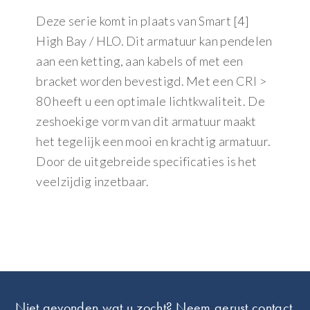
Deze serie komt in plaats van Smart [4]
High Bay / HLO. Dit armatuur kan pendelen
aan een ketting, aan kabels of met een
bracket worden bevestigd. Met een CRI >
80 heeft u een optimale lichtkwaliteit. De
zeshoekige vorm van dit armatuur maakt
het tegelijk een mooi en krachtig armatuur.
Door de uitgebreide specificaties is het
veelzijdig inzetbaar.
Footer
Niet gevonden wat u zocht? Neem gerust contact