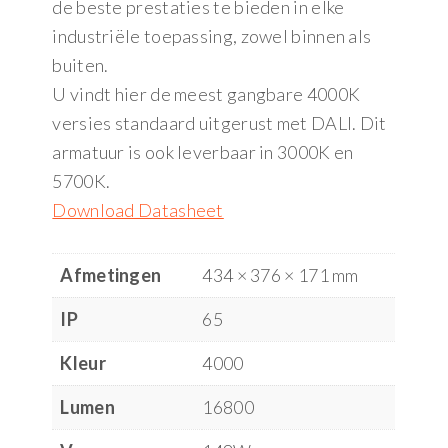
de beste prestaties te bieden in elke
industriële toepassing, zowel binnen als
buiten.
U vindt hier de meest gangbare 4000K
versies standaard uitgerust met DALI. Dit
armatuur is ook leverbaar in 3000K en
5700K.
Download Datasheet
Afmetingen
434 × 376 × 171 mm
IP
65
Kleur
4000
Lumen
16800