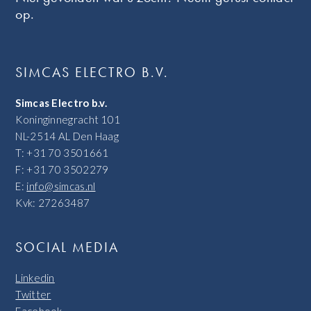
op.
SIMCAS ELECTRO B.V.
Simcas Electro b.v.
Koninginnegracht 101
NL-2514 AL Den Haag
T: +31 70 3501661
F: +31 70 3502279
E:
info@simcas.nl
Kvk: 27263487
SOCIAL MEDIA
Linkedin
Twitter
Facebook