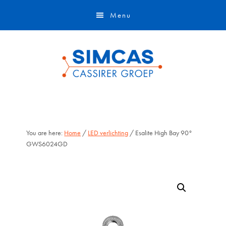
Door
Skip
Menu
naar
to
de
footer
hoofd
inhoud
You are here:
Home
/
LED verlichting
/ Esalite High Bay 90°
GWS6024GD