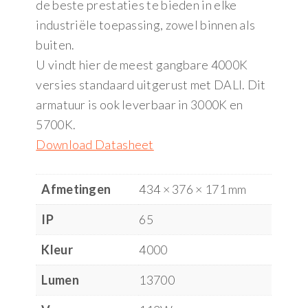
de beste prestaties te bieden in elke
industriële toepassing, zowel binnen als
buiten.
U vindt hier de meest gangbare 4000K
versies standaard uitgerust met DALI. Dit
armatuur is ook leverbaar in 3000K en
5700K.
Download Datasheet
Afmetingen
434 × 376 × 171 mm
IP
65
Kleur
4000
Lumen
13700