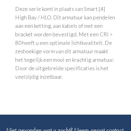
Deze serie komt in plaats van Smart [4]
High Bay / HLO. Dit armatuur kan pendelen
aan een ketting, aan kabels of met een
bracket worden bevestigd. Met een CRI >
80 heeft u een optimale lichtkwaliteit. De
zeshoekige vorm van dit armatuur maakt
het tegelijk een mooi en krachtig armatuur.
Door de uitgebreide specificaties is het
veelzijdig inzetbaar.
Footer
Niet gevonden wat u zocht? Neem gerust contact