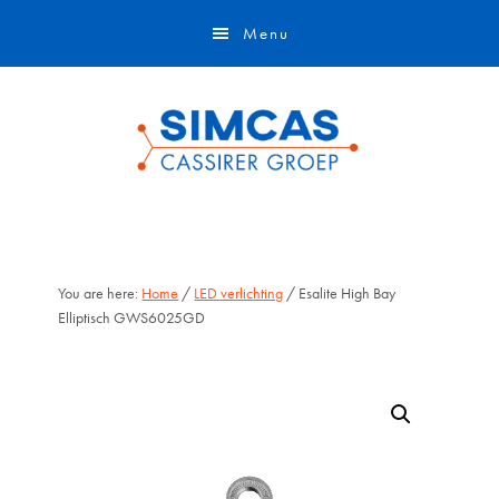
Door
Skip
Menu
naar
to
de
footer
hoofd
inhoud
You are here:
Home
/
LED verlichting
/ Esalite High Bay
Elliptisch GWS6025GD