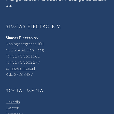
op.
SIMCAS ELECTRO B.V.
Simcas Electro b.v.
Koninginnegracht 101
NL-2514 AL Den Haag
T: +31 70 3501661
F: +31 70 3502279
E:
info@simcas.nl
Kvk: 27263487
SOCIAL MEDIA
Linkedin
Twitter
Facebook