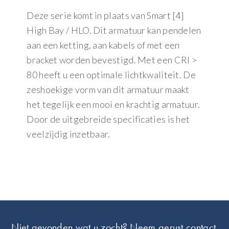
Deze serie komt in plaats van Smart [4]
High Bay / HLO. Dit armatuur kan pendelen
aan een ketting, aan kabels of met een
bracket worden bevestigd. Met een CRI >
80 heeft u een optimale lichtkwaliteit. De
zeshoekige vorm van dit armatuur maakt
het tegelijk een mooi en krachtig armatuur.
Door de uitgebreide specificaties is het
veelzijdig inzetbaar.
Footer
Niet gevonden wat u zocht? Neem gerust contact