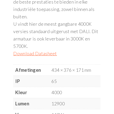
de beste prestaties te bieden in elke
industriële toepassing, zowel binnen als
buiten.
U vindt hier de meest gangbare 4000K
versies standaard uitgerust met DALI. Dit
armatuur is ook leverbaar in 3000K en
5700K.
Download Datasheet
Afmetingen
434 × 376 × 171 mm
IP
65
Kleur
4000
Lumen
12900