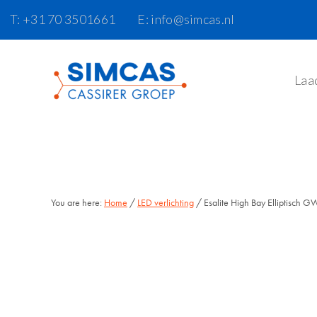
Door
Skip
T: +31 70 3501661
E: info@simcas.nl
naar
to
de
footer
hoofd
Laa
inhoud
You are here:
Home
/
LED verlichting
/ Esalite High Bay Elliptisc