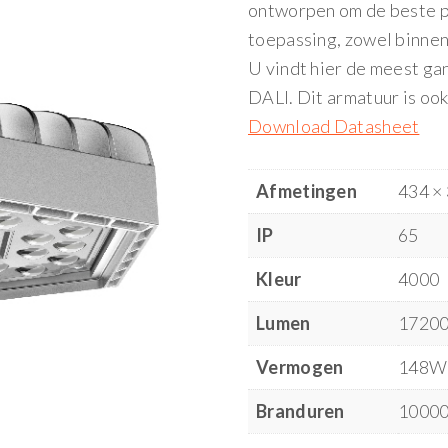
ontworpen om de beste pr
toepassing, zowel binnen 
U vindt hier de meest ga
DALI. Dit armatuur is oo
Download Datasheet
Afmetingen
434 ×
IP
65
Kleur
4000
Lumen
1720
Vermogen
148W
Branduren
10000