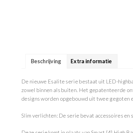
Beschrijving
Extra informatie
De nieuwe Esalite serie bestaat uit LED-highba
zowel binnen als buiten. Het gepatenteerde ont
designs worden opgebouwd uit twee gegoten el
Slim verlichten: De serie bevat accessoires en 
Deze serie komt in plaats van Smart [4] High B