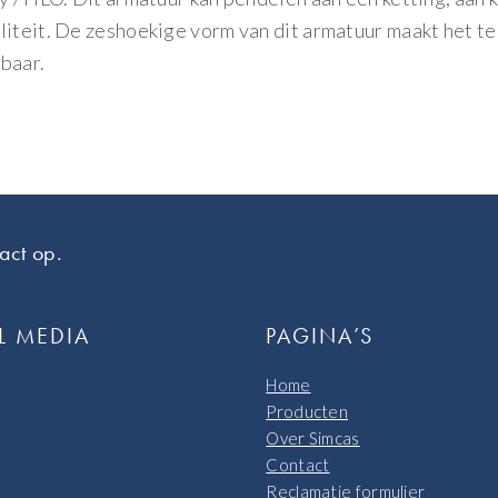
liteit. De zeshoekige vorm van dit armatuur maakt het te
tbaar.
act op.
L MEDIA
PAGINA’S
Home
Producten
Over Simcas
Contact
Reclamatie formulier