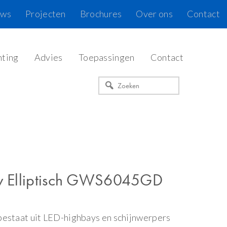
uws
Projecten
Brochures
Over ons
Contact
hting
Advies
Toepassingen
Contact
Zoeken
ay Elliptisch GWS6045GD
bestaat uit LED-highbays en schijnwerpers