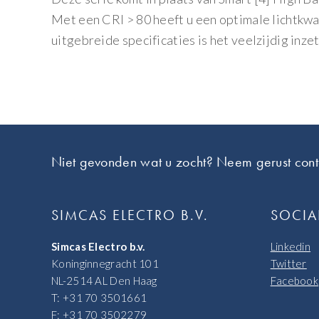
Met een CRI > 80 heeft u een optimale lichtkwa
uitgebreide specificaties is het veelzijdig inze
Footer
Niet gevonden wat u zocht? Neem gerust cont
SIMCAS ELECTRO B.V.
SOCIA
Simcas Electro b.v.
Linkedin
Koninginnegracht 101
Twitter
NL-2514 AL Den Haag
Facebook
T: +31 70 3501661
F: +31 70 3502279