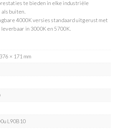
estaties te bieden in elke industriële
als buiten.
ngbare 4000K versies standaard uitgerust met
k leverbaar in 3000K en 5700K.
 376 × 171 mm
0
0u L90B10