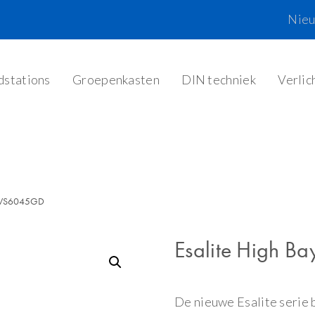
Nie
dstations
Groepenkasten
DIN techniek
Verlic
h GWS6045GD
Esalite High B
De nieuwe Esalite serie 