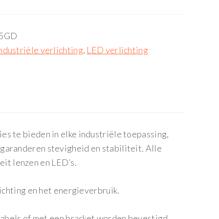
5GD
ndustriële verlichting
,
LED verlichting
s te bieden in elke industriële toepassing,
aranderen stevigheid en stabiliteit. Alle
it lenzen en LED’s.
ichting en het energieverbruik.
 kabels of met een bracket worden bevestigd.