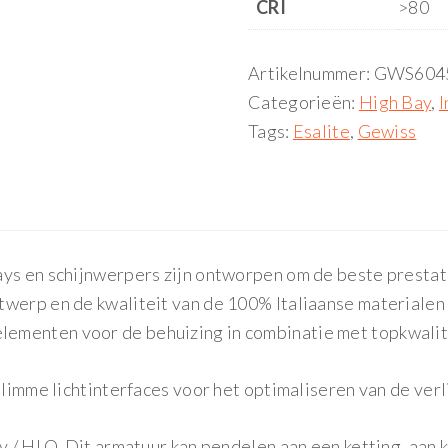
CRI
>80
Artikelnummer:
GWS604
Categorieën:
High Bay
,
I
Tags:
Esalite
,
Gewiss
ys en schijnwerpers zijn ontworpen om de beste prestatie
werp en de kwaliteit van de 100% Italiaanse materialen g
ementen voor de behuizing in combinatie met topkwalite
slimme lichtinterfaces voor het optimaliseren van de verl
ay / HLO. Dit armatuur kan pendelen aan een ketting, aan