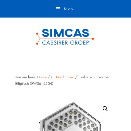
Door
Skip
Menu
naar
to
de
footer
hoofd
inhoud
You are here:
Home
/
LED verlichting
/ Esalite schijnwerper
Elliptisch GWS6425GD