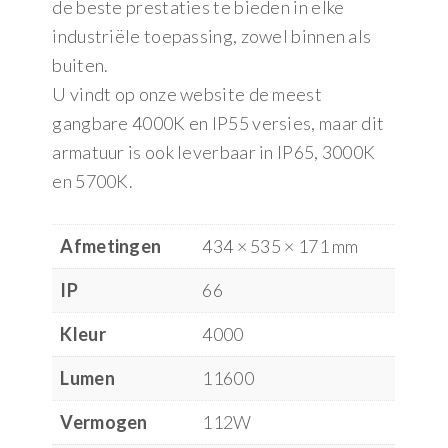
de beste prestaties te bieden in elke
industriële toepassing, zowel binnen als
buiten.
U vindt op onze website de meest
gangbare 4000K en IP55 versies, maar dit
armatuur is ook leverbaar in IP65, 3000K
en 5700K.
Afmetingen
434 × 535 × 171 mm
IP
66
Kleur
4000
Lumen
11600
Vermogen
112W