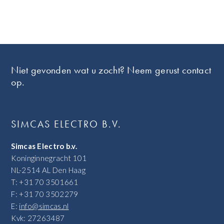
Footer
Niet gevonden wat u zocht? Neem gerust contact
op.
SIMCAS ELECTRO B.V.
Simcas Electro b.v.
Koninginnegracht 101
NL-2514 AL Den Haag
T: +31 70 3501661
F: +31 70 3502279
E:
info@simcas.nl
Kvk: 27263487