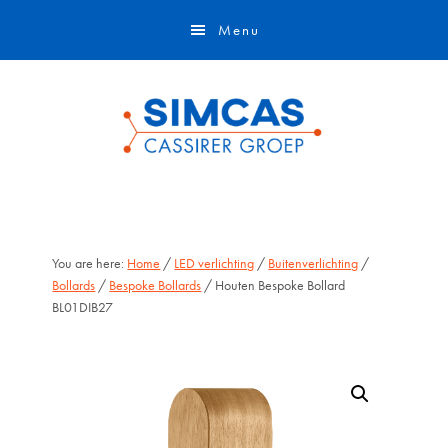
Door
Skip
Menu
naar
to
de
footer
hoofd
inhoud
You are here:
Home
/
LED verlichting
/
Buitenverlichting
/
Bollards
/
Bespoke Bollards
/ Houten Bespoke Bollard
BL01DIB27