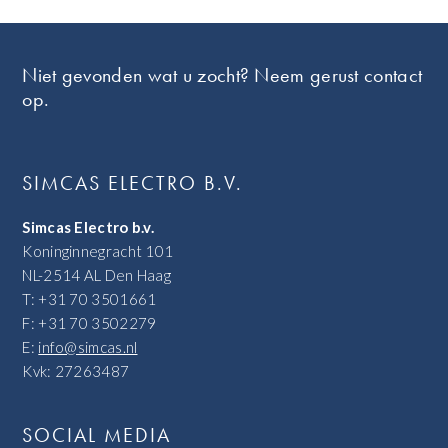
Footer
Niet gevonden wat u zocht? Neem gerust contact
op.
SIMCAS ELECTRO B.V.
Simcas Electro b.v.
Koninginnegracht 101
NL-2514 AL Den Haag
T: +31 70 3501661
F: +31 70 3502279
E:
info@simcas.nl
Kvk: 27263487
SOCIAL MEDIA