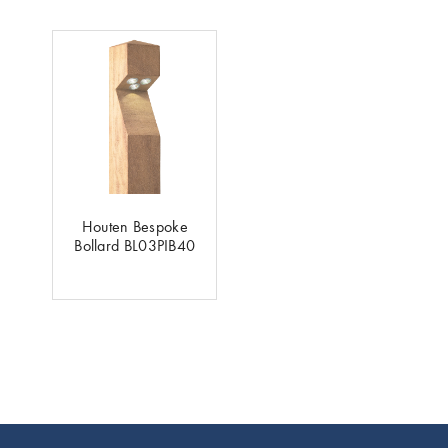
Houten Bespoke
Bollard BL03PIB40
Footer