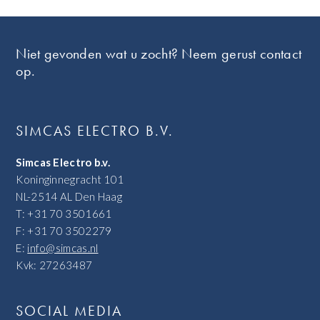
Footer
Niet gevonden wat u zocht? Neem gerust contact
op.
SIMCAS ELECTRO B.V.
Simcas Electro b.v.
Koninginnegracht 101
NL-2514 AL Den Haag
T: +31 70 3501661
F: +31 70 3502279
E:
info@simcas.nl
Kvk: 27263487
SOCIAL MEDIA