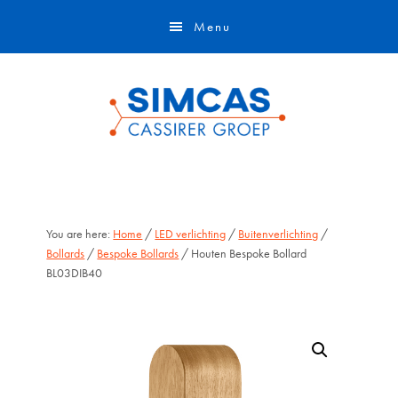
Door
Skip
Menu
naar
to
de
footer
hoofd
inhoud
You are here:
Home
/
LED verlichting
/
Buitenverlichting
/
Bollards
/
Bespoke Bollards
/ Houten Bespoke Bollard
BL03DIB40