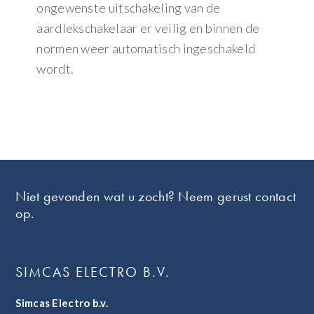
ongewenste uitschakeling van de
aardlekschakelaar er veilig en binnen de
normen weer automatisch ingeschakeld
wordt.
Footer
Niet gevonden wat u zocht? Neem gerust contact
op.
SIMCAS ELECTRO B.V.
Simcas Electro b.v.