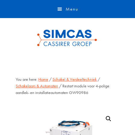
Door
Skip
Menu
naar
to
de
footer
hoofd
inhoud
You are here:
Home
/
Schakel & Verdeeltechniek
/
Schakelaars & Automaten
/ Restart module voor 4-polige
aardlek- en installatieautomaten GW90986