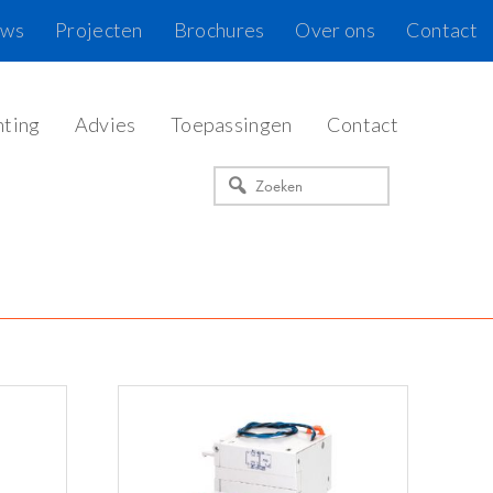
uws
Projecten
Brochures
Over ons
Contact
hting
Advies
Toepassingen
Contact
Zoeken