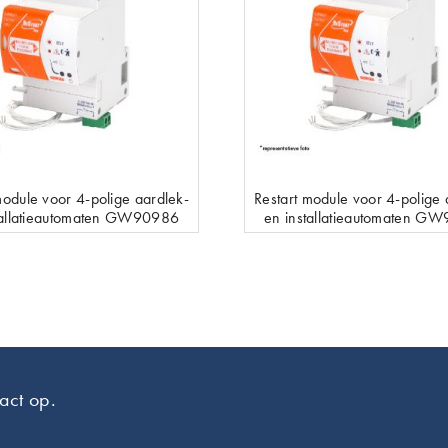
module voor 4-polige aardlek-
Restart module voor 4-polige 
tallatieautomaten GW90986
en installatieautomaten G
act op.