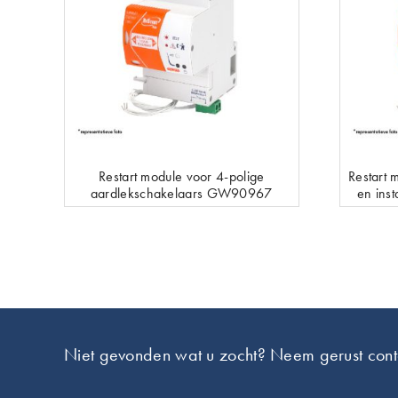
Restart module voor 4-polige
Restart 
aardlekschakelaars GW90967
en ins
Footer
Niet gevonden wat u zocht? Neem gerust cont