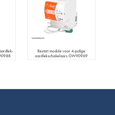
aardlek-
Restart module voor 4-polige
W90988
aardlekschakelaars GW90969