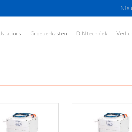
Nie
dstations
Groepenkasten
DIN techniek
Verlic