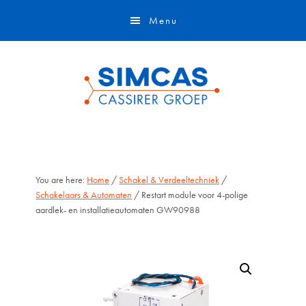
Door
Skip
Menu
naar
to
de
footer
hoofd
inhoud
You are here:
Home
/
Schakel & Verdeeltechniek
/
Schakelaars & Automaten
/ Restart module voor 4-polige
aardlek- en installatieautomaten GW90988