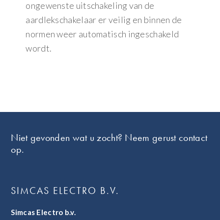
ongewenste uitschakeling van de
aardlekschakelaar er veilig en binnen de
normen weer automatisch ingeschakeld
wordt.
Footer
Niet gevonden wat u zocht? Neem gerust contact
op.
SIMCAS ELECTRO B.V.
Simcas Electro b.v.