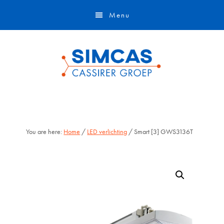
Door
Skip
Menu
naar
to
de
footer
hoofd
inhoud
You are here:
Home
/
LED verlichting
/ Smart [3] GWS3136T