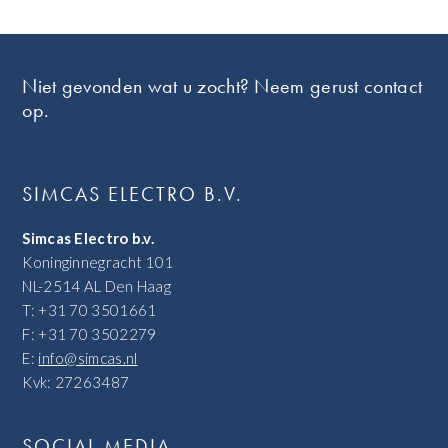
Footer
Niet gevonden wat u zocht? Neem gerust contact
op.
SIMCAS ELECTRO B.V.
Simcas Electro b.v.
Koninginnegracht 101
NL-2514 AL Den Haag
T: +31 70 3501661
F: +31 70 3502279
E:
info@simcas.nl
Kvk: 27263487
SOCIAL MEDIA