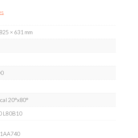
es
 825 × 631 mm
00
ical 20°x80°
0 L80B10
1AA740