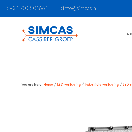
Door
Skip
T: +31 70 3501661
E: info@simcas.nl
naar
to
de
footer
hoofd
Laa
inhoud
You are here:
Home
/
LED verlichting
/
Industriële verlichting
/
LED s