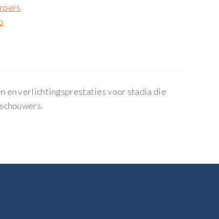
rpers
o
 en verlichtingsprestaties voor stadia die
eschouwers.