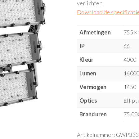
verlichten.
Download de specificati
Afmetingen
755 ×
IP
66
Kleur
4000
Lumen
1600
Vermogen
1450
Optics
Ellipt
Branduren
75.00
Artikelnummer:
GWP333