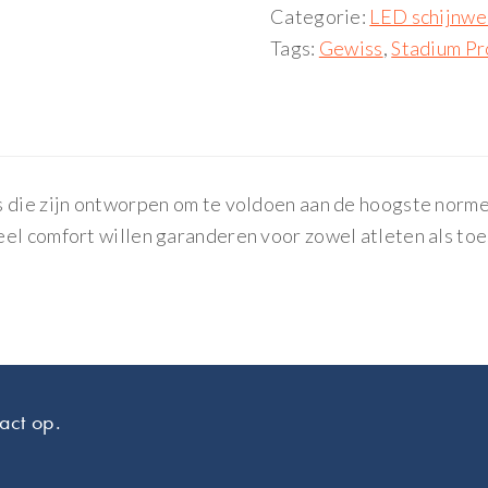
Categorie:
LED schijnwe
Tags:
Gewiss
,
Stadium Pr
 die zijn ontworpen om te voldoen aan de hoogste normen
eel comfort willen garanderen voor zowel atleten als to
act op.