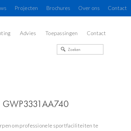
uws
Projecten
Brochures
Over ons
Contact
hting
Advies
Toepassingen
Contact
Zoeken
| 3 GWP3331AA740
pen om professionele sportfaciliteiten te