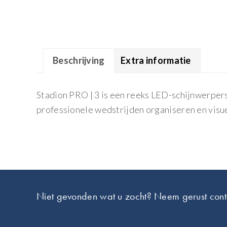
Beschrijving
Extra informatie
Stadion PRO | 3 is een reeks LED-schijnwerpers
professionele wedstrijden organiseren en visu
Footer
Niet gevonden wat u zocht? Neem gerust cont