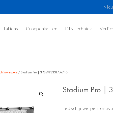
Nie
dstations
Groepenkasten
DIN techniek
Verlic
chijnwerpers
/ Stadium Pro | 3 GWP3331AA740
Stadium Pro 
Led schijnwerpers ontwor