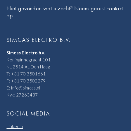
Niet gevonden wat u zocht? Neem gerust contact
op.
SIMCAS ELECTRO B.V.
Simcas Electro b.v.
Koninginnegracht 101
NL-2514 AL Den Haag
T: +31 70 3501661
F: +31 70 3502279
E:
info@simcas.nl
Kvk: 27263487
SOCIAL MEDIA
Linkedin