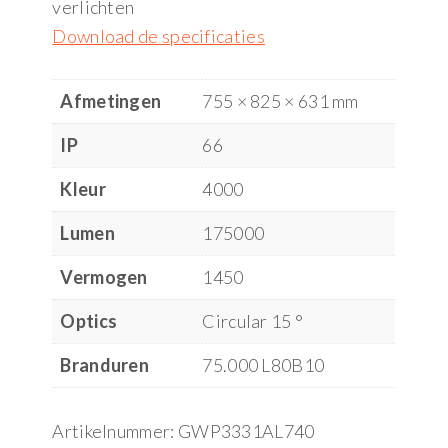
verlichten
Download de specificaties
Afmetingen
755 × 825 × 631 mm
IP
66
Kleur
4000
Lumen
175000
Vermogen
1450
Optics
Circular 15 °
Branduren
75.000 L80B10
Artikelnummer:
GWP3331AL740