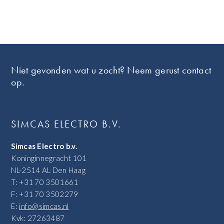
Footer
Niet gevonden wat u zocht? Neem gerust contact
op.
SIMCAS ELECTRO B.V.
Simcas Electro b.v.
Koninginnegracht 101
NL-2514 AL Den Haag
T: +31 70 3501661
F: +31 70 3502279
E:
info@simcas.nl
Kvk: 27263487