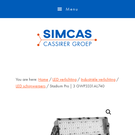
Door
Skip
Menu
naar
to
de
footer
hoofd
inhoud
You are here:
Home
/
LED verlichting
/
Industriële verlichting
/
LED schijnwerpers
/ Stadium Pro | 3 GWP3331AL740