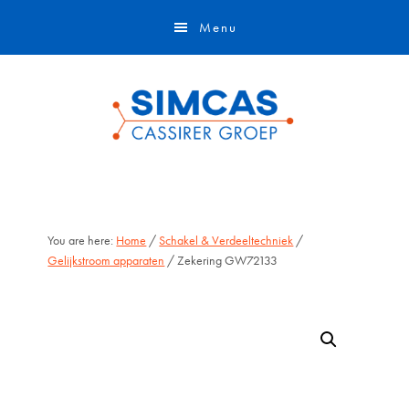
Door
Skip
Menu
naar
to
de
footer
hoofd
inhoud
You are here:
Home
/
Schakel & Verdeeltechniek
/
Gelijkstroom apparaten
/ Zekering GW72133