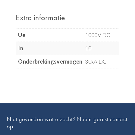
Extra informatie
Ue
1000V DC
In
10
Onderbrekingsvermogen
30kA DC
Footer
Niet gevonden wat u zocht? Neem gerust contact
op.