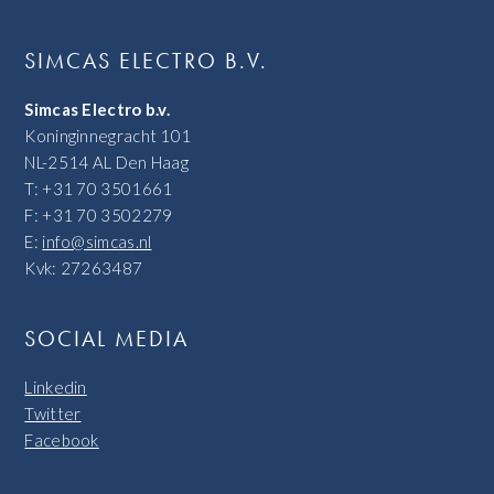
SIMCAS ELECTRO B.V.
Simcas Electro b.v.
Koninginnegracht 101
NL-2514 AL Den Haag
T: +31 70 3501661
F: +31 70 3502279
E:
info@simcas.nl
Kvk: 27263487
SOCIAL MEDIA
Linkedin
Twitter
Facebook