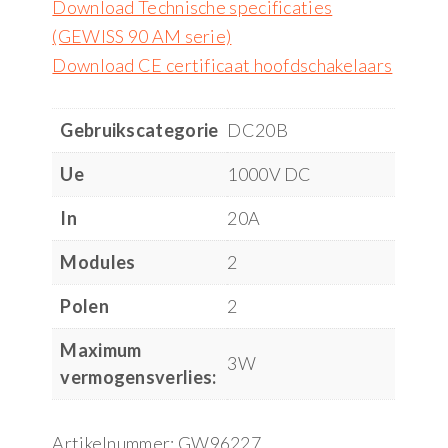
Download Technische specificaties
(GEWISS 90 AM serie)
Download CE certificaat hoofdschakelaars
Gebruikscategorie
DC20B
Ue
1000V DC
In
20A
Modules
2
Polen
2
Maximum
3W
vermogensverlies:
Artikelnummer:
GW96227