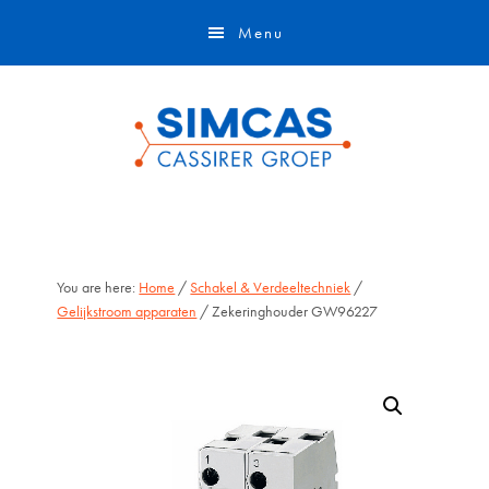
Door
Skip
Menu
naar
to
de
footer
hoofd
inhoud
You are here:
Home
/
Schakel & Verdeeltechniek
/
Gelijkstroom apparaten
/ Zekeringhouder GW96227