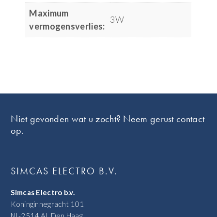
Maximum
3W
vermogensverlies:
Footer
Niet gevonden wat u zocht? Neem gerust contact
op.
SIMCAS ELECTRO B.V.
Simcas Electro b.v.
Koninginnegracht 101
NL-2514 AL Den Haag