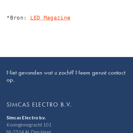
*Bron: 
LED Magazine
Footer
Niet gevonden wat u zocht? Neem gerust contact
op.
SIMCAS ELECTRO B.V.
Simcas Electro b.v.
Koninginnegracht 101
NL-2514 AL Den Haag