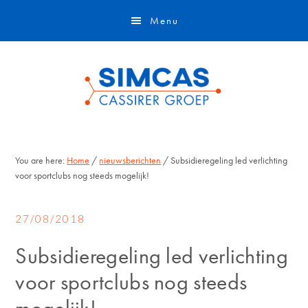
Door
Skip
Menu
naar
to
de
footer
hoofd
inhoud
You are here:
Home
/
nieuwsberichten
/ Subsidieregeling led verlichting
voor sportclubs nog steeds mogelijk!
27/08/2018
Subsidieregeling led verlichting
voor sportclubs nog steeds