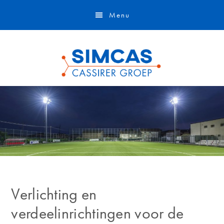
Door
Skip
Menu
naar
to
de
footer
hoofd
inhoud
Verlichting en
verdeelinrichtingen voor de