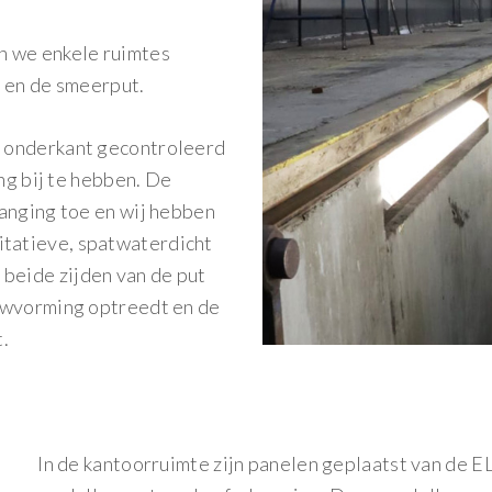
n we enkele ruimtes
n en de smeerput.
e onderkant gecontroleerd
ng bij te hebben. De
anging toe en wij hebben
itatieve, spatwaterdicht
 beide zijden van de put
duwvorming optreedt en de
.
In de kantoorruimte zijn panelen geplaatst van de E