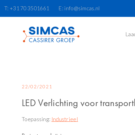
Door
Skip
T: +31 70 3501661
E: info@simcas.nl
naar
to
de
footer
hoofd
Laa
inhoud
22/02/2021
LED Verlichting voor transport
Toepassing:
Industrieel