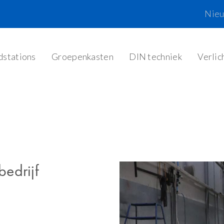
Nie
dstations
Groepenkasten
DIN techniek
Verlic
bedrijf