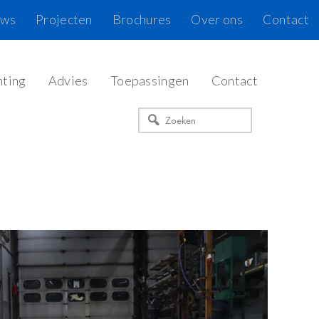
uws
Projecten
Brochures
Over ons
Contact
hting
Advies
Toepassingen
Contact
Zoeken