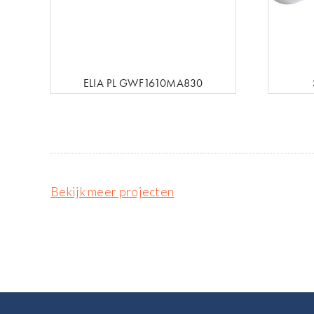
ELIA PL GWF1610MA830
Bekijk meer projecten
Footer