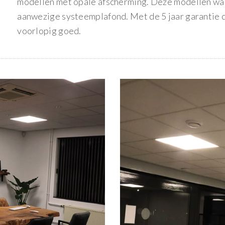
modellen met opale afscherming. Deze modellen ware
aanwezige systeemplafond. Met de 5 jaar garantie di
voorlopig goed.